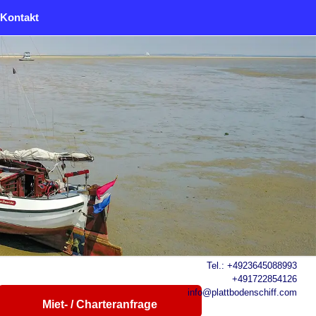
Kontakt
Tel.:
+4923645088993
+491722854126
info@plattbodenschiff.com
Miet- / Charteranfrage