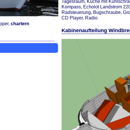
Tagesraum, Küche mit Kühlschran
Kompass, Echolot Landstrom 220
Radsteuerung, Bugschraube, Groß
CD Player, Radio
pper,
chartern
Kabinenaufteilung Windbre