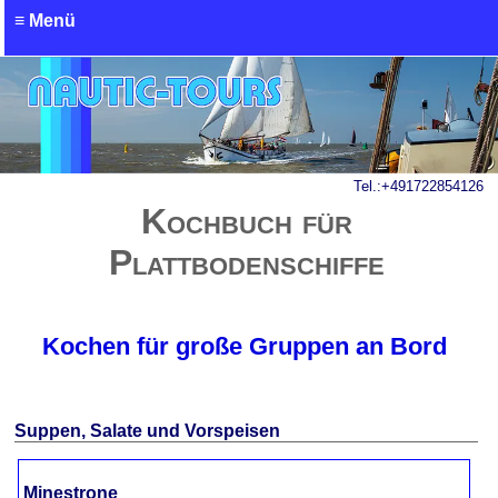
≡ Menü
Charter- / Miet-Anfrage
Tel.:
+491722854126
Kochbuch für
Plattbodenschiffe
Kochen für große Gruppen an Bord
Suppen, Salate und Vorspeisen
Minestrone