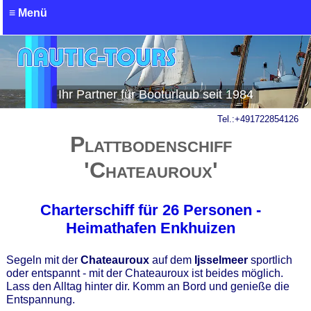
≡ Menü
Ihr Partner für Booturlaub seit 1984
Tel.:
+491722854126
Plattbodenschiff
'Chateauroux'
Charterschiff für 26 Personen -
Heimathafen Enkhuizen
Segeln mit der
Chateauroux
auf dem
Ijsselmeer
sportlich
oder entspannt - mit der Chateauroux ist beides möglich.
Lass den Alltag hinter dir. Komm an Bord und genieße die
Entspannung.