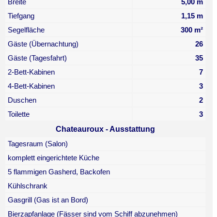
Breite
5,00 m
Tiefgang
1,15 m
Segelfläche
300 m²
Gäste (Übernachtung)
26
Gäste (Tagesfahrt)
35
2-Bett-Kabinen
7
4-Bett-Kabinen
3
Duschen
2
Toilette
3
Chateauroux - Ausstattung
Tagesraum (Salon)
komplett eingerichtete Küche
5 flammigen Gasherd, Backofen
Kühlschrank
Gasgrill (Gas ist an Bord)
Bierzapfanlage (Fässer sind vom Schiff abzunehmen)