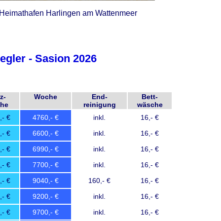
Heimathafen Harlingen am Wattenmeer
segler - Sasion 2026
z-
Woche
End-
Bett-
he
reinigung
wäsche
4760
inkl.
16
6600
inkl.
16
6990
inkl.
16
7700
inkl.
16
9040
160
16
9200
inkl.
16
9700
inkl.
16