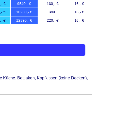
9540
160
16
10250
inkl.
16
12390
220
16
e Küche, Bettlaken, Kopfkissen (keine Decken),