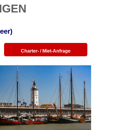
ngen
eer)
Charter- / Miet-Anfrage