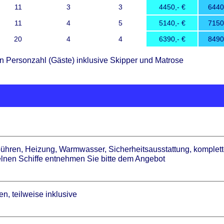
11
3
3
4450
6440
11
4
5
5140
7150
20
4
4
6390
8490
en Personzahl (Gäste) inklusive Skipper und Matrose
ühren, Heizung, Warmwasser, Sicherheitsausstattung, komplett
zelnen Schiffe entnehmen Sie bitte dem Angebot
en, teilweise inklusive