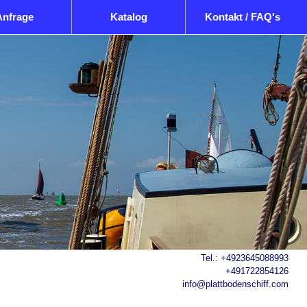
Anfrage
Katalog
Kontakt / FAQ's
Tel.:
+4923645088993
+491722854126
info@plattbodenschiff.com