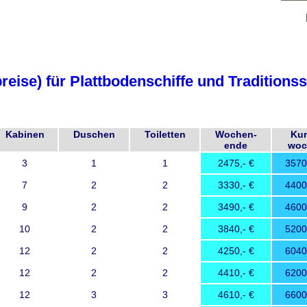
reise) für Plattbodenschiffe und Traditions
Kabinen
Duschen
Toiletten
Wochen-
Kur
ende
woc
3
1
1
2475
3570
7
2
2
3330
4400
9
2
2
3490
4600
10
2
2
3840
5200
12
2
2
4250
6040
12
2
2
4410
6200
12
3
3
4610
6600