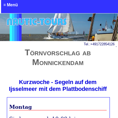
≡ Menü
Mietanfrage - Charteranfrage
Tel.:
+491722854126
.
Törnvorschlag ab
Monnickendam
Kurzwoche - Segeln auf dem
Ijsselmeer mit dem Plattbodenschiff
Montag